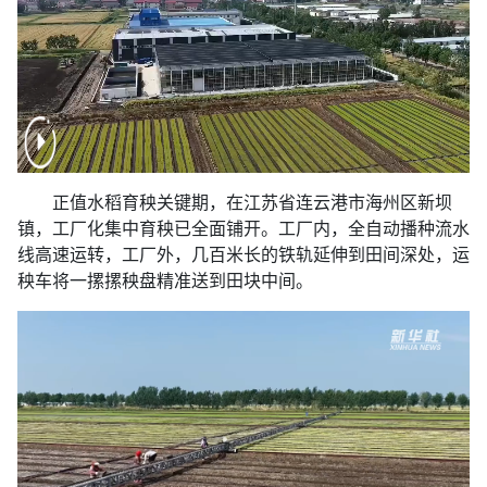
正值水稻育秧关键期，在江苏省连云港市海州区新坝
镇，工厂化集中育秧已全面铺开。工厂内，全自动播种流水
线高速运转，工厂外，几百米长的铁轨延伸到田间深处，运
秧车将一摞摞秧盘精准送到田块中间。