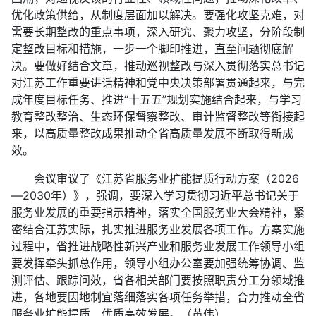
优化政策供给，从制度层面加以解决。要强化攻坚克难，对
需要长期整改的重点事项，深入研究、聚力攻坚，分阶段制
定整改目标和措施，一步一个脚印推进，直至问题彻底解
决。要做好结合文章，推动巡视整改与深入贯彻落实总书记
对江苏工作重要讲话精神和党中央决策部署贯通起来，与完
成年度目标任务、推进“十五五”规划实施结合起来，与学习
教育整改整治、生态环保督察整改、审计监督整改等衔接起
来，以高质量整改成果推动全省高质量发展不断取得新成
效。
会议审议了《江苏省服务业扩能提质行动方案（2026
—2030年）》，强调，要深入学习贯彻习近平总书记关于
服务业发展的重要指示精神，落实全国服务业大会精神，紧
密结合江苏实际，扎实推进服务业发展各项工作。方案实施
过程中，省推进战略性新兴产业和服务业发展工作领导小组
要发挥牵头抓总作用，领导小组办公室要加强统筹协调、监
测评估、跟踪问效，省各相关部门要按照职责分工分领域推
进，各地要因地制宜落细落实各项任务举措，合力推动全省
服务业扩能提质、优质高效发展。（黄伟）