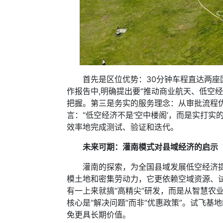
首先是区位优势：30分钟车程直达两座国
作报告中,明确提出要“推动商业航天、低空
把握。第三是务实的服务理念：从审批流程
言：“低空经济不是‘空中楼阁’，而是实打
效率地完成测试、验证和迭代。
未来可期：灌南模式对县域经济的启示
灌南的探索，为全国县域发展低空经济提供
模土地和密集劳动力，它更依赖空域资源、
有一上来就搞“高精尖”研发，而是从智慧
核心是“解决问题”而非“优惠政策”。试飞
免更具长期价值。