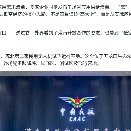
需求清单，多家企业同步发布了场景应用供给清单。一“需”一“
展低空经济的核心思路：不是盲目追逐“高大上”，而是从实际
口——透过它，外界看到了灌南开放合作的姿态，也看到了低空
、苏北第二家民用无人机试飞运行基地。这个位于五龙口生态湿地
施，外场配备起降坪、试飞区、测试区及飞行营地。