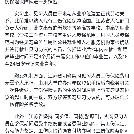
伤保险保障网进一步织密。
实习生、见习人员由于未与从业单位建立正式劳动关
系，此前难以纳入现行工伤保险保障范围。江苏省人社部门
负责人介绍，此次出台的新规将普通高等学校、中高等职业
学校（含技工院校）在校学生纳入参保范围，见习人员参保
范围为经见习单位与属地公共就业和人才服务机构审核确认
并签订就业见习协议的人员，包括毕业后2年内未就业和距
离毕业时间不足6个月尚未落实工作单位的毕业生，以及16
至24周岁登记失业青年。
缴费机制方面，江苏省明确实习见习人员工伤保险费用
无需个人承担，由用人单位办理参保登记手续后向税务机关
一次性缴纳。工伤保险关系的生效时间原则上与实习见习协
议的起止时间一致，双方续签实习见习协议的，可办理延长
工伤保险关系手续。
此外，江苏省坚持“同参保、同待遇”原则，实习见习人
员在参保期间遭受事故伤害或者患职业病的，其工伤认定、
劳动能力鉴定、工伤保险待遇支付均参照《工伤保险条例》