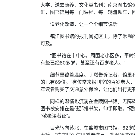
大学，送去康养、文化类书刊；南京图书馆
汇，图书馆用每一门课程、每一辆流动车，
适老化改造，让一个个细节说话
镇江图书馆的报刊阅览区里，除了常规的报
可及。
“图书馆在市中心，周围老小区多，平时过
有些已经80多岁，甚至还有百岁老人。”
细节里藏着温度。丁岚告诉记者，馆里有一
的已有69位。“有位常来报刊室的百岁老人
年读者购买了交通意外保险，让他们出行更
同样的温情也流淌在金陵图书馆。无障碍通
图书被安排在最低那排书架，伸手即取。“硬
“敬老读者证”。
目光转向苏北，在盐城市图书馆，62岁的