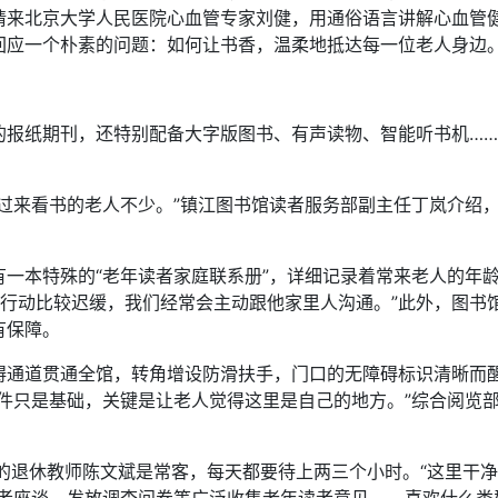
请来北京大学人民医院心血管专家刘健，用通俗语言讲解心血管
回应一个朴素的问题：如何让书香，温柔地抵达每一位老人身边
纸期刊，还特别配备大字版图书、有声读物、智能听书机……
来看书的老人不少。”镇江图书馆读者服务部副主任丁岚介绍，
本特殊的“老年读者家庭联系册”，详细记录着常来老人的年龄
，行动比较迟缓，我们经常会主动跟他家里人沟通。”此外，图书馆
有保障。
道贯通全馆，转角增设防滑扶手，门口的无障碍标识清晰而醒
件只是基础，关键是让老人觉得这里是自己的地方。”综合阅览部
退休教师陈文斌是常客，每天都要待上两三个小时。“这里干净