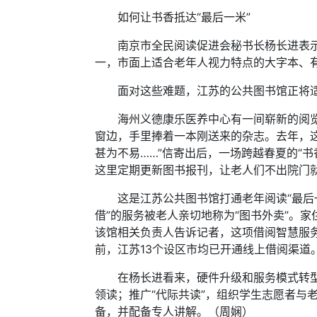
如何让书香抵达“最后一米”
南京市全民阅读促进会秘书长杨长进表示，
一，市面上适合老年人视力特点的大字本、
面对这些难题，江苏的公共图书馆正将适
海州义德康乐医养中心有一间崭新的阅览室
窗边，手里捧着一本刚送来的杂志。去年，这
甚为不易……”信寄出后，一场跨越春夏的“
这里定期更新图书报刊，让老人们不出院门
这是江苏公共图书馆打通老年阅读“最后一米
借”的服务被老人亲切地称为“图书外卖”。
该馆相关负责人告诉记者，这项借阅智慧服
前，江苏13个设区市均已开通线上借阅渠道
在杨长进看来，硬件升级和服务模式转型之
领读；推广“代际共读”，组织学生志愿者与
备，并配备专人讲解。（周娴）