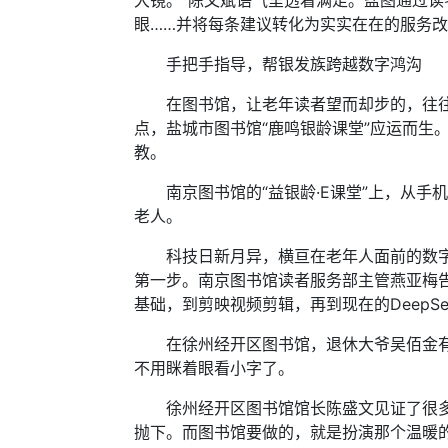
大镜。”陈文斌语气里透着满足。盐图通过
眼……并将每条建议转化为实实在在的服务
手把手指导，帮银发族跨越数字鸿沟
在图书馆，让老年读者望而却步的，往往不
点，盐城市图书馆“鹿鸣银龄课堂”应运而
教。
南京图书馆的“益银龄·E课堂”上，从手机
老人。
科技日新月异，横亘在老年人面前的数字鸿
第一步。南京图书馆读者服务部主管燕亚梅
基础，到剪映视频剪辑，再到现在的DeepS
在徐州经开区图书馆，退休大爷吴佰金有了一
不用眯着眼看小字了。
徐州经开区图书馆馆长陈盛文见证了很多老
抛下。而图书馆要做的，就是扮演那个温暖的