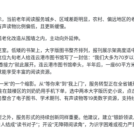
当前老年阅读服务城乡、区域差距明显，农村、偏远地区的老年
有声读物比例偏低，且更新缓慢。
老化改造从围墙之内，主动向外延伸。
。低矮的书架上，大字版图书整齐排列，报刊展示架高度适中
位九旬老人给连云港市图书馆写了一封信：“我们大多为70岁
书香接力”就此展开。连云港市图书馆牵头，半年后，一座60平
就能享受丰富的阅读资源。
”的一个缩影。从“等你来”到“我上门”，服务转型正在全省铺
家住在鼓楼区的刘奶奶用手机下单，选中两本大字版历史小说，点
务整合了电子图书、学术期刊、有声读物等19类数字资源，支持
。
外，服务形式的持续创新同样重要。他建议，建立“银龄领读人
老人结成“读书对子”；开设“无障碍阅读角”，为识字困难或视力