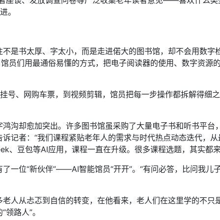
读者座谈、发放调查问卷等广泛收集老年读者意见——喜欢什么类
改进。
是书太厚、字太小，而是走进偌大的图书馆，却不会用数字检索
生。馆员们用最通俗易懂的方式，把电子阅读器的使用、数字资源
挂号、网购车票，到视频剪辑，馆员把每一步操作都拆解得细之又
沟却愈加突出。许多图书馆虽采购了大量电子书和听书平台，但
告诉记者：“我们课程紧贴老年人的需求与时代热点动态迭代，从
eek、豆包等AI应用，课程一直在升级。很多课程选题，其实都
位“新伙伴”——AI智能馆员“开开”。“有问必答，比问我儿
人从忐忑到自信的转变，在他看来，老人们在这里学的不只是
“领路人”。