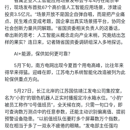
省属企业人工智能应用场景发布会今年4月在南京举
行，现场发布首批67个高价值人工智能应用场景，涉建设
投资3.5亿元。“场景开放不是国企自弹自唱，而是把产业痛
点、民生难点变成考题，国企拿出真实场景搭平台，协同全
社会创新力量共同解题。”省国资委相关负责人的这番话，
牵出新的思考：人工智能从概念走向产业末梢，究竟结出怎
样的果实？连日来，记者随省国资委调研组深入多地探访。
AI+能源，保供如何更可靠？
5月下旬，南方电网出现今夏首个用电高峰，比往年来
得早来得猛。迎峰在即，江苏电力系统智能化改造被列为此
轮保供重点方向。
5月27日，长江北岸的江苏国信靖江发电公司集控室，
名为“小豹”的银色机器人正实时播报定冷水箱水位。“小豹”
被员工称作“0号值班员”，全天候在岗，只需一句口令，即
可查询数万测点中的任意参数，还能主动识别偏离值、提前
预警设备隐患。“以前值班队伍要盯多个屏幕数万个指数，
现在相当于多了一双永不疲倦的眼睛。”发电部主任强均