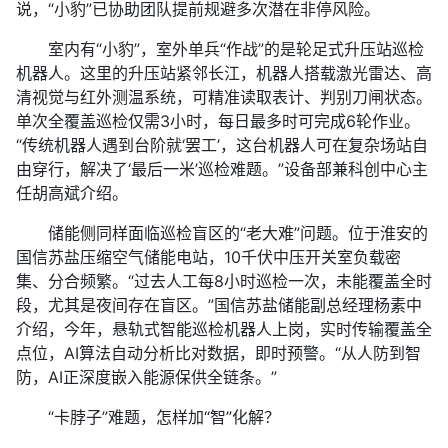
说，“小豹”已协助团队提前规避多次潜在非停风险。
室内有“小豹”，室外单兵“作战”的是轮足式升压站巡检
机器人。这里的升压站紧邻长江，机器人搭载激光雷达、高
清视觉与红外测温系统，可精准读取表计、判别刀闸状态。
单次全覆盖巡检仅需3小时，每日最多时可完成6轮作业。
“传统机器人遇到台阶就‘罢工’，这台机器人可在复杂场站自
由穿行，解决了‘最后一米’巡检难题。”设备部兼科创中心主
任胡高斌介绍。
储能侧同样面临巡检盲区的“老大难”问题。位于淮安的
国信苏盐压缩空气储能电站，10千伏中压开关室负载密
集、分合频繁。“过去人工每8小时巡检一次，未能覆盖全时
段，尤其是夜间存在盲区。”国信苏盐储能副总经理杨素中
介绍，今年，悬轨式智能巡检机器人上岗，实时传输覆盖全
点位，AI算法自动分析比对数据，即时预警。“从人防到智
防，AI正深度嵌入能源保供全链条。”
“卡脖子”难题，怎样加“智”化解？