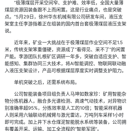
“极薄煤层开采空间窄、支护难、效率低，全国大量薄
煤层资源因装备跟不上而闲置。这是行业痛点，也是突破
点。”5月29日，徐州华东机械有限公司研发车间，液压支
架室主任李游指着正在组装的国内首台套极薄煤层液压支架
说。
近年来，矿业一大挑战在于极薄煤层作业空间不足1.5
米，传统支架笨重僵硬，资源成了“看得见、采不了”的闲置
产能。李游团队扎根矿区调研一年多，突破自适应支护、智
能感知、集群协同三大技术，将AI智能调控、物联网联动融
入液压支架设计，产品可根据煤层厚度实时调整支护阻力。
单机突破之后，还需系统布局。
公司智能装备项目组负责人马坤如数家珍：矿用智能杂
物分拣机器人，融合多光谱检测、高速气动技术，对异物识
别准确率超95%，分拣效率是人工的10倍；智能采样机器
人则采用六轴联动机械臂与激光雷达，万吨列车采样1小时
即可完成。加上井下水仓煤泥智能脱水系统等装备，公司拥
有覆盖开采、运输、加工全流程的“智能军团”。