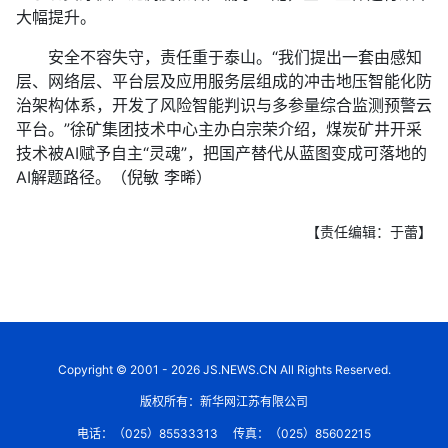
大幅提升。
安全不容失守，责任重于泰山。“我们提出一套由感知
层、网络层、平台层及应用服务层组成的冲击地压智能化防
治架构体系，开发了风险智能判识与多参量综合监测预警云
平台。”徐矿集团技术中心主办白宗荣介绍，煤炭矿井开采
技术被AI赋予自主“灵魂”，把国产替代从蓝图变成可落地的
AI解题路径。（倪敏 李晞）
【责任编辑：于蕾】
Copyright © 2001 - 2026 JS.NEWS.CN All Rights Reserved.
版权所有：新华网江苏有限公司
电话：（025）85533313
传真：（025）85602215