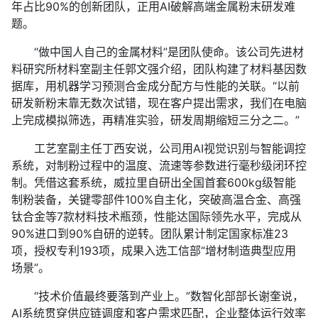
年占比90%的创新团队，正用AI破解高端金属粉末研发难
题。
“做中国人自己的金属材料”是团队使命。该公司先进材
料研究所材料室副主任郭文强介绍，团队构建了材料基因数
据库，用机器学习预测合金成分配方与性能的关联。“以前
研发新粉末靠无数次试错，现在客户提出需求，我们在电脑
上完成模拟筛选，再精准实验，研发周期缩短三分之二。”
工艺室副主任丁西安说，公司用AI视觉识别与智能调控
系统，对制粉过程中的温度、流速等参数进行毫秒级闭环控
制。凭借这套系统，威拉里自研出全国首套600kg级智能
制粉装备，关键零部件100%自主化，突破高温合金、高强
钛合金等7款材料技术瓶颈，性能达国际领先水平，完成从
90%进口到90%自研的逆转。团队累计制定国家标准23
项，授权专利193项，成果入选工信部“增材制造典型应用
场景”。
“技术价值最终要落到产业上。”数智化部部长谢奎说，
AI系统贯穿供应链调度和客户需求匹配，企业整体运行效率