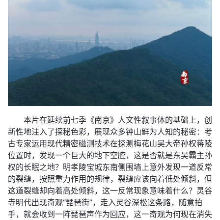
本片在延续前七季《南京》人文性叙事体的基础上，创
新性地注入了探秘色彩，展现众多钟山鲜为人知的秘密：考
古专家运用现代精密磁测技术在探测梅花山吴大帝孙权蒋陵
位置时，发现一个巨大的地下空腔，这是否就是东吴霸主孙
权的长眠之地？明孝陵宝城东南侧围墙上意外发现一道反常
的裂缝，按照重力作用的规律，裂缝应该向着低处倾斜，但
这道裂缝却向着高处倾斜，这一反常现象意味着什么？灵谷
寺明代出现奇观“琵琶街”，走入灵谷深松这条路，随意拍
手，就会收到一阵琵琶声作为回应，这一奇观为何现在消失