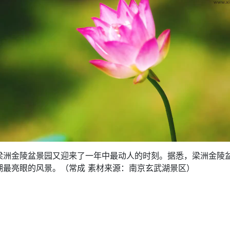
金陵盆景园又迎来了一年中最动人的时刻。据悉，梁洲金陵盆景
湖最亮眼的风景。（常成 素材来源：南京玄武湖景区）