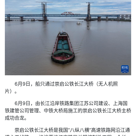
6月9日，船只通过崇启公铁长江大桥（无人机照
片）。
6月9日，由长江沿岸铁路集团江苏公司建设、上海国
铁建管公司管理、中铁大桥局施工的崇启公铁长江大桥主桥
成功合龙。
崇启公铁长江大桥是我国“八纵八横”高速铁路网沿江通