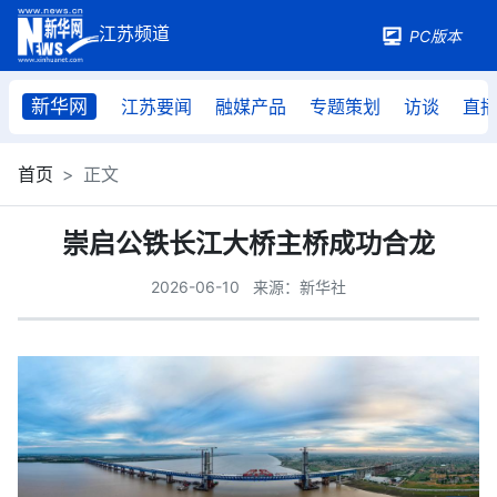
PC版本
新华网
江苏要闻
融媒产品
专题策划
访谈
直
首页
正文
崇启公铁长江大桥主桥成功合龙
2026-06-10
来源：新华社