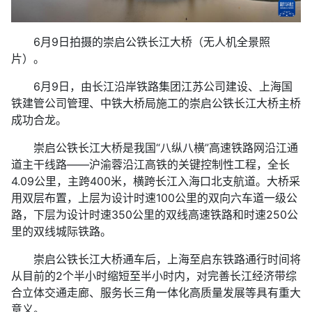
6月9日拍摄的崇启公铁长江大桥（无人机全景照
片）。
6月9日，由长江沿岸铁路集团江苏公司建设、上海国
铁建管公司管理、中铁大桥局施工的崇启公铁长江大桥主桥
成功合龙。
崇启公铁长江大桥是我国“八纵八横”高速铁路网沿江通
道主干线路——沪渝蓉沿江高铁的关键控制性工程，全长
4.09公里，主跨400米，横跨长江入海口北支航道。大桥采
用双层布置，上层为设计时速100公里的双向六车道一级公
路，下层为设计时速350公里的双线高速铁路和时速250公
里的双线城际铁路。
崇启公铁长江大桥通车后，上海至启东铁路通行时间将
从目前的2个半小时缩短至半小时内，对完善长江经济带综
合立体交通走廊、服务长三角一体化高质量发展等具有重大
意义。