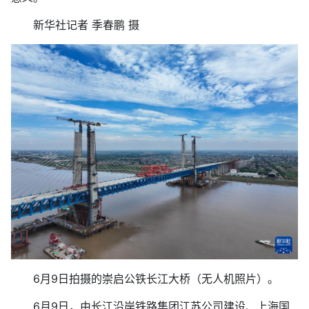
新华社记者 季春鹏 摄
6月9日拍摄的崇启公铁长江大桥（无人机照片）。
6月9日，由长江沿岸铁路集团江苏公司建设、上海国