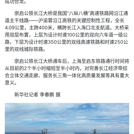
成功合龙。
崇启公铁长江大桥是我国“八纵八横”高速铁路网沿江通
道主干线路——沪渝蓉沿江高铁的关键控制性工程，全长
4.09公里，主跨400米，横跨长江入海口北支航道。大桥采
用双层布置，上层为设计时速100公里的双向六车道一级公
路，下层为设计时速350公里的双线高速铁路和时速250公
里的双线城际铁路。
崇启公铁长江大桥通车后，上海至启东铁路通行时间将
从目前的2个半小时缩短至半小时内，对完善长江经济带综
合立体交通走廊、服务长三角一体化高质量发展等具有重大
意义。
新华社记者 季春鹏 摄