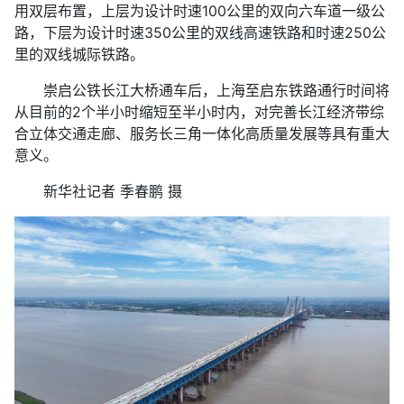
用双层布置，上层为设计时速100公里的双向六车道一级公
路，下层为设计时速350公里的双线高速铁路和时速250公
里的双线城际铁路。
崇启公铁长江大桥通车后，上海至启东铁路通行时间将
从目前的2个半小时缩短至半小时内，对完善长江经济带综
合立体交通走廊、服务长三角一体化高质量发展等具有重大
意义。
新华社记者 季春鹏 摄