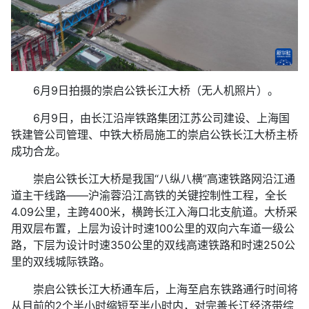
6月9日拍摄的崇启公铁长江大桥（无人机照片）。
6月9日，由长江沿岸铁路集团江苏公司建设、上海国
铁建管公司管理、中铁大桥局施工的崇启公铁长江大桥主桥
成功合龙。
崇启公铁长江大桥是我国“八纵八横”高速铁路网沿江通
道主干线路——沪渝蓉沿江高铁的关键控制性工程，全长
4.09公里，主跨400米，横跨长江入海口北支航道。大桥采
用双层布置，上层为设计时速100公里的双向六车道一级公
路，下层为设计时速350公里的双线高速铁路和时速250公
里的双线城际铁路。
崇启公铁长江大桥通车后，上海至启东铁路通行时间将
从目前的2个半小时缩短至半小时内，对完善长江经济带综