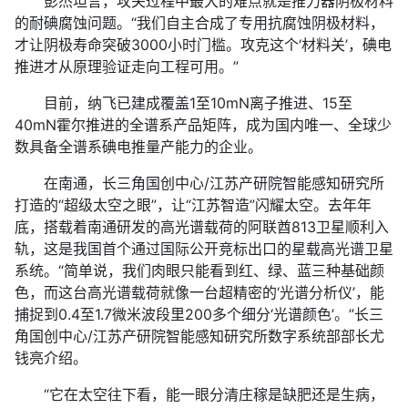
彭杰坦言，攻关过程中最大的难点就是推力器阴极材料
的耐碘腐蚀问题。“我们自主合成了专用抗腐蚀阴极材料，
才让阴极寿命突破3000小时门槛。攻克这个‘材料关’，碘电
推进才从原理验证走向工程可用。”
目前，纳飞已建成覆盖1至10mN离子推进、15至
40mN霍尔推进的全谱系产品矩阵，成为国内唯一、全球少
数具备全谱系碘电推量产能力的企业。
在南通，长三角国创中心/江苏产研院智能感知研究所
打造的“超级太空之眼”，让“江苏智造”闪耀太空。去年年
底，搭载着南通研发的高光谱载荷的阿联酋813卫星顺利入
轨，这是我国首个通过国际公开竞标出口的星载高光谱卫星
系统。“简单说，我们肉眼只能看到红、绿、蓝三种基础颜
色，而这台高光谱载荷就像一台超精密的‘光谱分析仪’，能
捕捉到0.4至1.7微米波段里200多个细分‘光谱颜色’。”长三
角国创中心/江苏产研院智能感知研究所数字系统部部长尤
钱亮介绍。
“它在太空往下看，能一眼分清庄稼是缺肥还是生病，