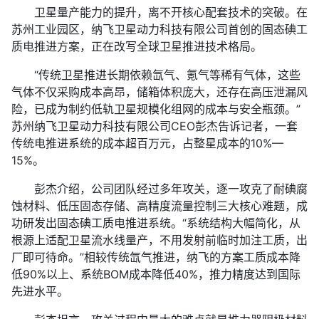
卫星量产能力的提升，离不开核心配套技术的突破。在
苏州工业园区，纳飞卫星动力科技有限公司首创的固态碘工
质电推进方案，正在改写全球卫星推进技术格局。
“传统卫星推进长期依赖氙气、氪气等稀有气体，这些
气体不仅采购成本高昂，储箱体积庞大，还存在高压泄漏风
险，已成为制约低轨卫星规模化组网的成本与安全瓶颈。”
苏州纳飞卫星动力科技有限公司CEO彭杰告诉记者，一套
传统电推进系统的成本超百万元，占整星成本的10%—
15%。
彭杰介绍，公司团队经过多年攻关，逐一攻克了耐碘腐
蚀材料、低压固态存储、高精度流量控制三大核心难题，成
功研发出固态碘工质电推进系统。“系统结构大幅简化，从
根源上适配卫星流水线量产，不用发射前临时加注工质，出
厂即可待命。”相较传统氙气推进，纳飞的方案工质成本降
低90%以上、系统BOM成本降低40%，推力精度达到国际
先进水平。