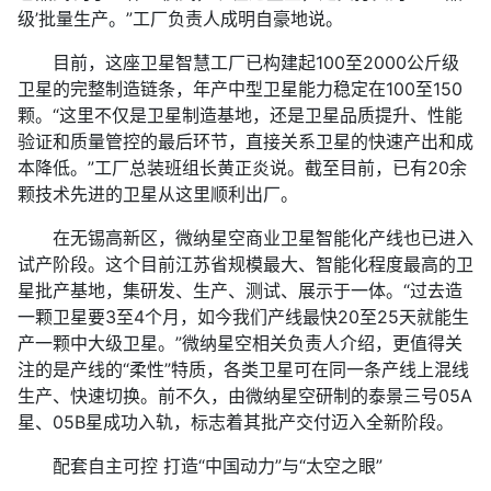
级’批量生产。”工厂负责人成明自豪地说。
目前，这座卫星智慧工厂已构建起100至2000公斤级
卫星的完整制造链条，年产中型卫星能力稳定在100至150
颗。“这里不仅是卫星制造基地，还是卫星品质提升、性能
验证和质量管控的最后环节，直接关系卫星的快速产出和成
本降低。”工厂总装班组长黄正炎说。截至目前，已有20余
颗技术先进的卫星从这里顺利出厂。
在无锡高新区，微纳星空商业卫星智能化产线也已进入
试产阶段。这个目前江苏省规模最大、智能化程度最高的卫
星批产基地，集研发、生产、测试、展示于一体。“过去造
一颗卫星要3至4个月，如今我们产线最快20至25天就能生
产一颗中大级卫星。”微纳星空相关负责人介绍，更值得关
注的是产线的“柔性”特质，各类卫星可在同一条产线上混线
生产、快速切换。前不久，由微纳星空研制的泰景三号05A
星、05B星成功入轨，标志着其批产交付迈入全新阶段。
配套自主可控 打造“中国动力”与“太空之眼”