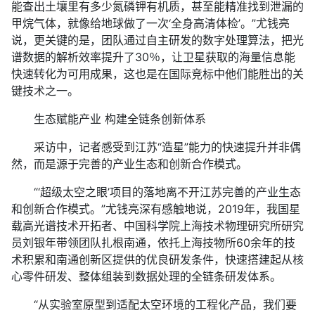
能查出土壤里有多少氮磷钾有机质，甚至能精准找到泄漏的
甲烷气体，就像给地球做了一次‘全身高清体检’。”尤钱亮
说，更关键的是，团队通过自主研发的数字处理算法，把光
谱数据的解析效率提升了30％，让卫星获取的海量信息能
快速转化为可用成果，这也是在国际竞标中他们能胜出的关
键技术之一。
生态赋能产业 构建全链条创新体系
采访中，记者感受到江苏“造星”能力的快速提升并非偶
然，而是源于完善的产业生态和创新合作模式。
“‘超级太空之眼’项目的落地离不开江苏完善的产业生态
和创新合作模式。”尤钱亮深有感触地说，2019年，我国星
载高光谱技术开拓者、中国科学院上海技术物理研究所研究
员刘银年带领团队扎根南通，依托上海技物所60余年的技
术积累和南通创新区提供的优良研发条件，快速搭建起从核
心零件研发、整体组装到数据处理的全链条研发体系。
“从实验室原型到适配太空环境的工程化产品，我们要