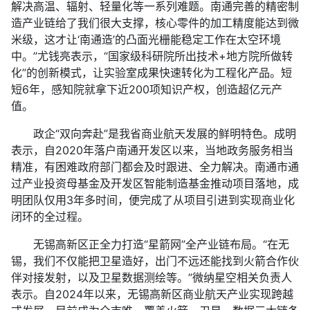
解决高温、辐射、轻量化等一系列难题。南通完善的精密制
造产业链给了我们很大支撑，核心零件的加工精度能达到微
米级，这才让‘南通造’的凸面光栅能稳定工作在太空环境
中。”尤钱亮表示，“国家级科研院所出技术+地方院所做转
化”的创新模式，让实验室成果快速转化为工程化产品。短
短6年，感知院就拿下近200项知识产权，创造超亿元产
值。
政企“双向奔赴”是我省商业航天发展的鲜明特色。成明
表示，自2020年落户南通开发区以来，当地政务服务相当
精准，有困难政府部门都会及时跟进、全力解决。南通市通
过产业投资母基金及开发区智能制造基金推动项目落地，成
明团队仅用3年多时间，便完成了从项目引进到实现商业化
闭环的全过程。
无锡高新区正全力打造“星箭网”全产业链布局。“在无
锡，我们不仅能把卫星造好，出门不远还能找到火箭合作伙
伴对接发射，以及卫星数据测绘等。”微纳星空相关负责人
表示。自2024年以来，无锡高新区商业航天产业实现跨越