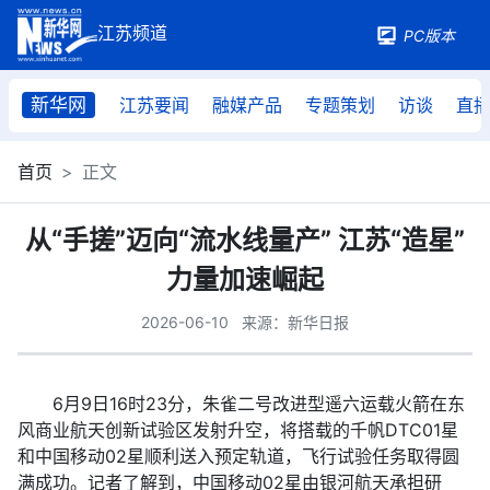
PC版本
新华网
江苏要闻
融媒产品
专题策划
访谈
直
首页
正文
从“手搓”迈向“流水线量产” 江苏“造星”
力量加速崛起
2026-06-10
来源：新华日报
6月9日16时23分，朱雀二号改进型遥六运载火箭在东
风商业航天创新试验区发射升空，将搭载的千帆DTC01星
和中国移动02星顺利送入预定轨道，飞行试验任务取得圆
满成功。记者了解到，中国移动02星由银河航天承担研