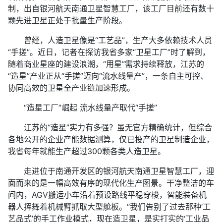
制，出自银河航天南通卫星智慧工厂，该工厂目前还有数十
颗先进卫星正处于批量生产阶段。
曾经，人造卫星像是“工艺品”，生产大多依赖技术人员
“手搓”。近日，记者在探访我省多家“卫星工厂”时了解到，
随着商业星座的建设浪潮，“用星”需求持续释放，江苏的
“造星”产业正从“手搓”迈向“流水线量产”，一条自主可控、
协同高效的卫星全产业链加速形成。
“造星工厂”崛起 流水线量产取代“手搓”
江苏的“造星”实力有多强？虽无官方精确统计，但综合
各地公开的企业产能数据测算，仅已投产的卫星制造企业，
我省每年就能生产超过300颗各类人造卫星。
走进位于南通开发区的银河航天南通卫星智慧工厂，迎
面而来的是一幅高效有序的现代化生产图景。干净整洁的车
间内，AGV搬运小车沿着预设路线平稳穿梭，智能装备机
器人挥舞着机械臂抓取大型舱板。“我们告别了过去那种‘工
艺品式’的手工作业模式，现在造卫星，是实打实的‘工业品