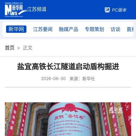
PC版本
新华网
江苏要闻
融媒产品
专题策划
访谈
直
首页
正文
盐宜高铁长江隧道启动盾构掘进
2026-06-30
来源：新华社