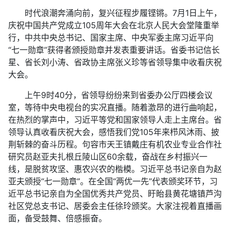
时代浪潮奔涌向前，复兴征程步履铿锵。7月1日上午，
庆祝中国共产党成立105周年大会在北京人民大会堂隆重举
行，中共中央总书记、国家主席、中央军委主席习近平向
“七一勋章”获得者颁授勋章并发表重要讲话。省委书记信长
星、省长刘小涛、省政协主席张义珍等省领导集中收看庆祝
大会。
上午9时40分，省领导纷纷来到省委办公厅四楼会议
室，等待中央电视台的实况直播。随着激昂的进行曲响起，
在热烈的掌声中，习近平等党和国家领导人走上主席台。省
领导认真收看庆祝大会，感悟我们党105年来栉风沐雨、披
荆斩棘的奋斗历程。句容市天王镇戴庄有机农业专业合作社
研究员赵亚夫扎根丘陵山区60余载，奋战在乡村振兴一
线，是脱贫攻坚、惠农兴农的楷模。习近平总书记亲自为赵
亚夫颁授“七一勋章”。在全国“两优一先”代表颁奖环节，习
近平总书记亲自为全国优秀共产党员、盱眙县黄花塘镇芦沟
社区党总支书记、居委会主任徐玲颁奖。大家注视着直播画
面，备受鼓舞、倍感振奋。