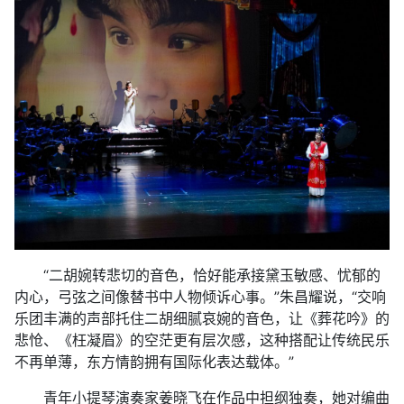
“二胡婉转悲切的音色，恰好能承接黛玉敏感、忧郁的
内心，弓弦之间像替书中人物倾诉心事。”朱昌耀说，“交响
乐团丰满的声部托住二胡细腻哀婉的音色，让《葬花吟》的
悲怆、《枉凝眉》的空茫更有层次感，这种搭配让传统民乐
不再单薄，东方情韵拥有国际化表达载体。”
青年小提琴演奏家姜晓飞在作品中担纲独奏，她对编曲