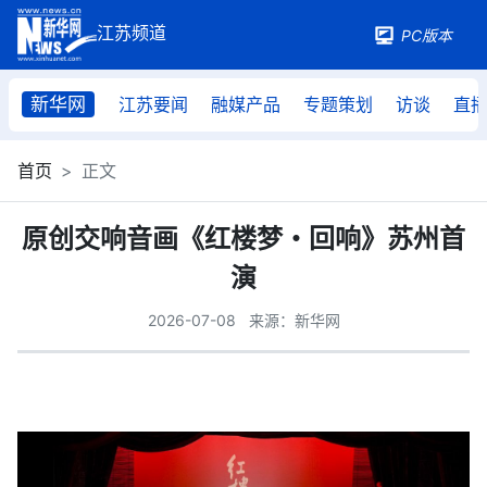
PC版本
新华网
江苏要闻
融媒产品
专题策划
访谈
直
首页
正文
原创交响音画《红楼梦・回响》苏州首
演
2026-07-08
来源：新华网