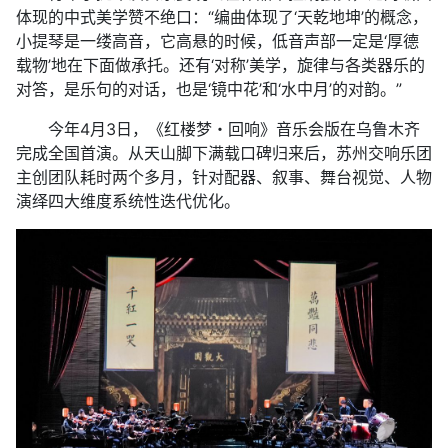
体现的中式美学赞不绝口：“编曲体现了‘天乾地坤’的概念，
小提琴是一缕高音，它高悬的时候，低音声部一定是‘厚德
载物’地在下面做承托。还有‘对称’美学，旋律与各类器乐的
对答，是乐句的对话，也是‘镜中花’和‘水中月’的对韵。”
今年4月3日，《红楼梦・回响》音乐会版在乌鲁木齐
完成全国首演。从天山脚下满载口碑归来后，苏州交响乐团
主创团队耗时两个多月，针对配器、叙事、舞台视觉、人物
演绎四大维度系统性迭代优化。