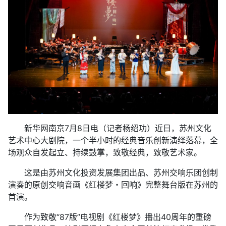
新华网南京7月8日电（记者杨绍功）近日，苏州文化
艺术中心大剧院，一个半小时的经典音乐创新演绎落幕，全
场观众自发起立、持续鼓掌，致敬经典，致敬艺术家。
这是由苏州文化投资发展集团出品、苏州交响乐团创制
演奏的原创交响音画《红楼梦・回响》完整舞台版在苏州的
首演。
作为致敬“87版”电视剧《红楼梦》播出40周年的重磅