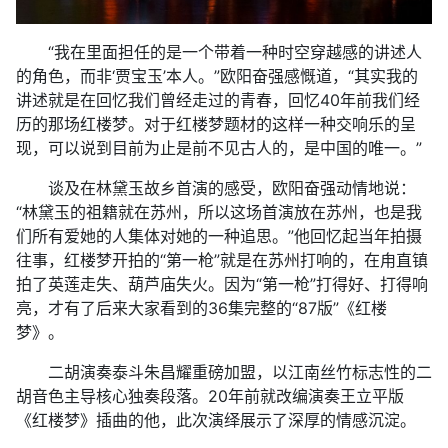
“我在里面担任的是一个带着一种时空穿越感的讲述人
的角色，而非‘贾宝玉’本人。”欧阳奋强感慨道，“其实我的
讲述就是在回忆我们曾经走过的青春，回忆40年前我们经
历的那场红楼梦。对于红楼梦题材的这样一种交响乐的呈
现，可以说到目前为止是前不见古人的，是中国的唯一。”
谈及在林黛玉故乡首演的感受，欧阳奋强动情地说：
“林黛玉的祖籍就在苏州，所以这场首演放在苏州，也是我
们所有爱她的人集体对她的一种追思。”他回忆起当年拍摄
往事，红楼梦开拍的“第一枪”就是在苏州打响的，在甪直镇
拍了英莲走失、葫芦庙失火。因为“第一枪”打得好、打得响
亮，才有了后来大家看到的36集完整的“87版”《红楼
梦》。
二胡演奏泰斗朱昌耀重磅加盟，以江南丝竹标志性的二
胡音色主导核心独奏段落。20年前就改编演奏王立平版
《红楼梦》插曲的他，此次演绎展示了深厚的情感沉淀。