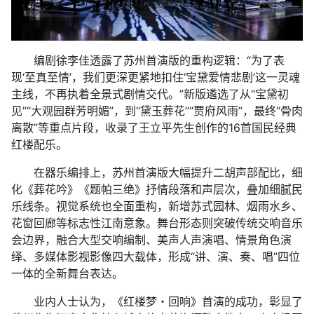
编剧徐李佳透露了苏州首演版的重构逻辑：“为了表
现‘至真至情’，我们更深更紧地扣住‘宝黛爱情悲剧’这一灵魂
主线，不再执着全景式剧情交代。”新版遴选了从“宝黛初
见”“大观园群芳明媚”，到“黛玉葬花”“贾府风雨”，最终“骨肉
离散”等重点片段，收录了王立平先生创作的16首国民经典
红楼配乐。
在器乐编排上，苏州首演版大幅提升二胡声部配比，细
化《葬花吟》《题帕三绝》抒情段落和声层次，叠加细腻民
乐线条。视觉系统也全面重构，新增苏式园林、烟雨水乡、
花窗回廊等标志性江南意象。舞台形态则突破传统交响音乐
会边界，融合大型交响编制、美声人声演唱、情景角色演
绎、多媒体影视影像四大载体，形成“讲、演、奏、唱”四位
一体的全新舞台表达。
业内人士认为，《红楼梦・回响》首演的成功，彰显了