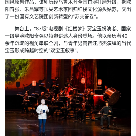
国风原创作品，该剧历经乌鲁木齐全国首演打磨升级，携欧
阳奋强、朱昌耀等顶尖艺术家回归红楼文化源头姑苏，交出
了一份国有文艺院团创新转型的“苏交答卷”。
舞台上，“87版”电视剧《红楼梦》贾宝玉扮演者、国家
一级导演欧阳奋强以特邀讲述人身份登场。他以亲历者40
余年沉淀的视角串联全剧，与青年男高音汪旭杰演绎的当代
宝玉形成跨越时空的“双宝玉叙事”。